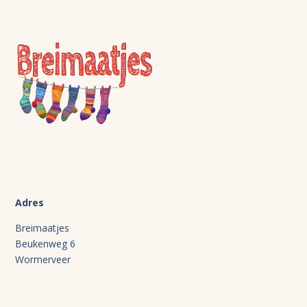
Adres
Breimaatjes
Beukenweg 6
Wormerveer