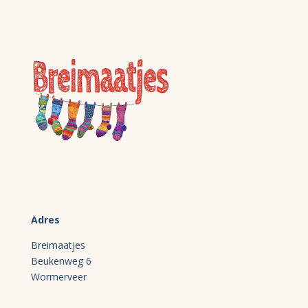
Adres
Breimaatjes
Beukenweg 6
Wormerveer