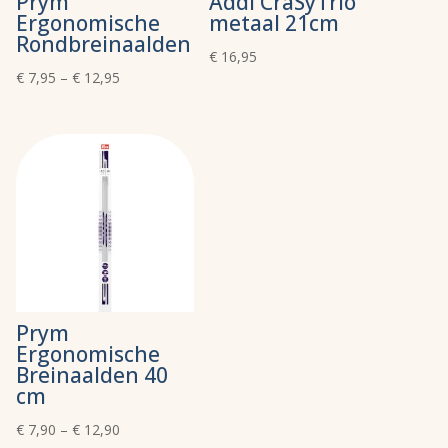
Prym
Addi CraSyTrio
Ergonomische
metaal 21cm
Rondbreinaalden
€
16,95
€
7,95
–
€
12,95
Prym
Ergonomische
Breinaalden 40
cm
€
7,90
–
€
12,90