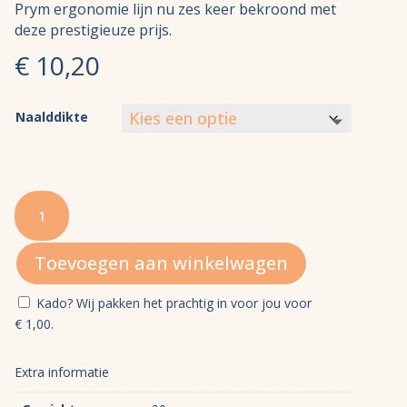
Prym ergonomie lijn nu zes keer bekroond met
deze prestigieuze prijs.
€
10,20
Naalddikte
Prym
Ergonomische
Sokken
Toevoegen aan winkelwagen
breinaalden
aantal
Kado? Wij pakken het prachtig in voor jou voor
€
1,00
.
Extra informatie