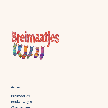
Adres
Breimaatjes
Beukenweg 6
Wormerveer