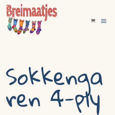
Sokkenga
ren 4-ply